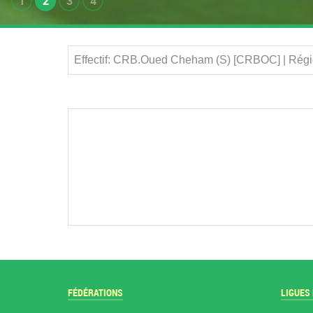
1
2
3
4
Effectif: CRB.Oued Cheham (S) [CRBOC] | Régi
FÉDÉRATIONS
LIGUES