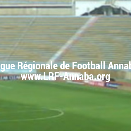
igue Régionale de Football Anna
www.LRF-Annaba.org