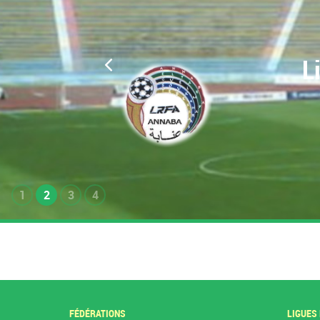
L
1
2
3
4
FÉDÉRATIONS
LIGUES