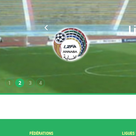
L
1
2
3
4
FÉDÉRATIONS
LIGUES