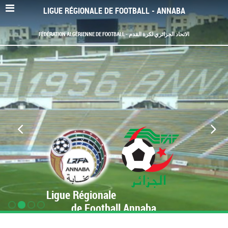
LIGUE RÉGIONALE DE FOOTBALL - ANNABA
FÉDÉRATION ALGÉRIENNE DE FOOTBALL - الاتحاد الجزائري لكرة القدم
Ligue Régionale
de Football Annaba
www.LRF-Annaba.org