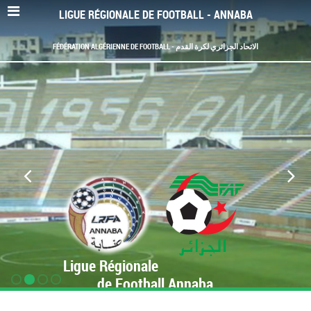
LIGUE RÉGIONALE DE FOOTBALL - ANNABA
FÉDÉRATION ALGÉRIENNE DE FOOTBALL - الاتحاد الجزائري لكرة القدم
Ligue Régionale
de Football Annaba
www.LRF-Annaba.org