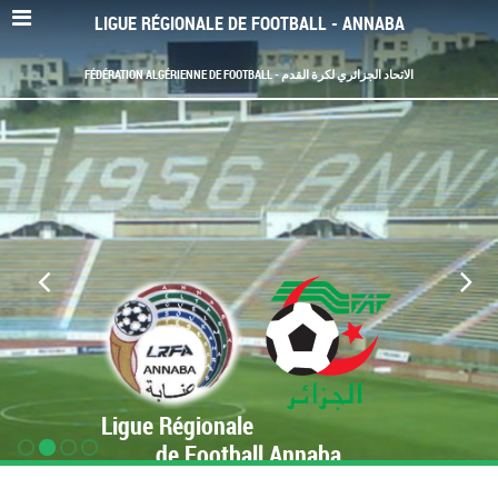
LIGUE RÉGIONALE DE FOOTBALL - ANNABA
FÉDÉRATION ALGÉRIENNE DE FOOTBALL - الاتحاد الجزائري لكرة القدم
Ligue Régionale
de Football Annaba
www.LRF-Annaba.org