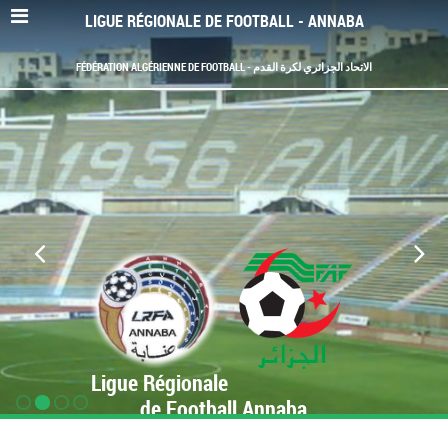
LIGUE RÉGIONALE DE FOOTBALL - ANNABA
FÉDÉRATION ALGÉRIENNE DE FOOTBALL - الاتحاد الجزائري لكرة القدم
Ligue Régionale
de Football Annaba
www.LRF-Annaba.org