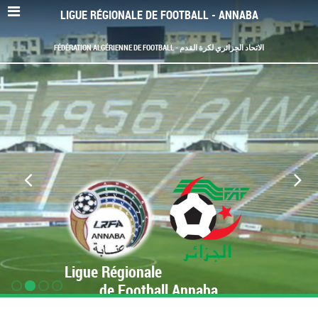
LIGUE RÉGIONALE DE FOOTBALL - ANNABA
FÉDÉRATION ALGÉRIENNE DE FOOTBALL - الاتحاد الجزائري لكرة القدم
Ligue Régionale
de Football Annaba
www.LRF-Annaba.org