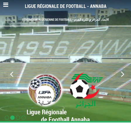
LIGUE RÉGIONALE DE FOOTBALL - ANNABA
FÉDÉRATION ALGÉRIENNE DE FOOTBALL - الاتحاد الجزائري لكرة القدم
Ligue Régionale
de Football Annaba
www.LRF-Annaba.org