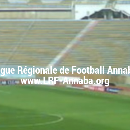
igue Régionale de Football Anna
www.LRF-Annaba.org