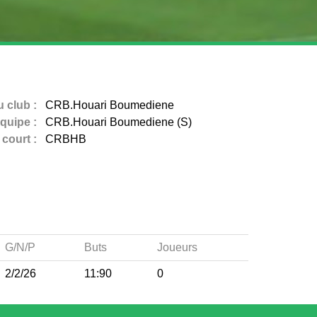
 club :
CRB.Houari Boumediene
quipe :
CRB.Houari Boumediene (S)
court :
CRBHB
G/N/P
Buts
Joueurs
2/2/26
11:90
0