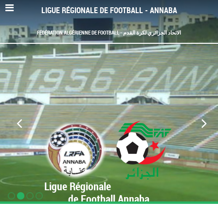
LIGUE RÉGIONALE DE FOOTBALL - ANNABA
FÉDÉRATION ALGÉRIENNE DE FOOTBALL - الاتحاد الجزائري لكرة القدم
Ligue Régionale
de Football Annaba
www.LRF-Annaba.org