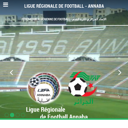
LIGUE RÉGIONALE DE FOOTBALL - ANNABA
FÉDÉRATION ALGÉRIENNE DE FOOTBALL - الاتحاد الجزائري لكرة القدم
Ligue Régionale
de Football Annaba
www.LRF-Annaba.org