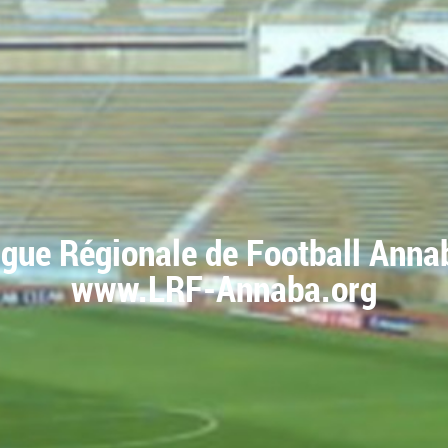
igue Régionale de Football Anna
www.LRF-Annaba.org