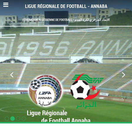
LIGUE RÉGIONALE DE FOOTBALL - ANNABA
FÉDÉRATION ALGÉRIENNE DE FOOTBALL - الاتحاد الجزائري لكرة القدم
Ligue Régionale
de Football Annaba
www.LRF-Annaba.org