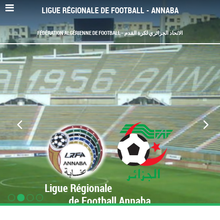
LIGUE RÉGIONALE DE FOOTBALL - ANNABA
FÉDÉRATION ALGÉRIENNE DE FOOTBALL - الاتحاد الجزائري لكرة القدم
Ligue Régionale
de Football Annaba
www.LRF-Annaba.org