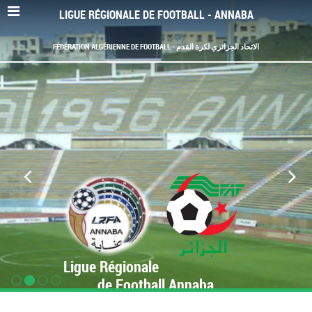
LIGUE RÉGIONALE DE FOOTBALL - ANNABA
FÉDÉRATION ALGÉRIENNE DE FOOTBALL - الاتحاد الجزائري لكرة القدم
Ligue Régionale
de Football Annaba
www.LRF-Annaba.org