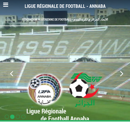
LIGUE RÉGIONALE DE FOOTBALL - ANNABA
FÉDÉRATION ALGÉRIENNE DE FOOTBALL - الاتحاد الجزائري لكرة القدم
Ligue Régionale
de Football Annaba
www.LRF-Annaba.org