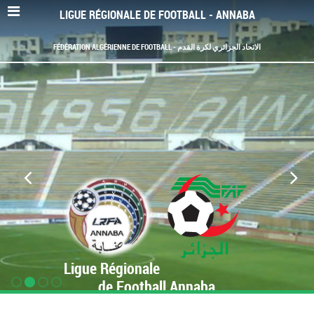
LIGUE RÉGIONALE DE FOOTBALL - ANNABA
FÉDÉRATION ALGÉRIENNE DE FOOTBALL - الاتحاد الجزائري لكرة القدم
Ligue Régionale
de Football Annaba
www.LRF-Annaba.org