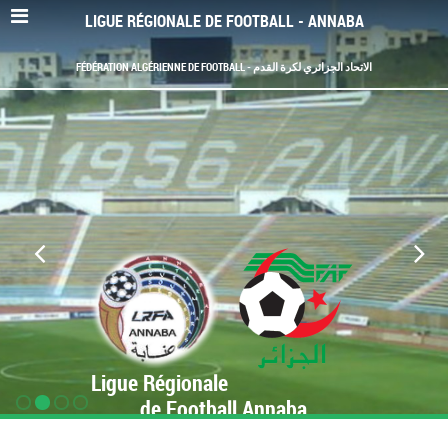
LIGUE RÉGIONALE DE FOOTBALL - ANNABA
FÉDÉRATION ALGÉRIENNE DE FOOTBALL - الاتحاد الجزائري لكرة القدم
Ligue Régionale
de Football Annaba
www.LRF-Annaba.org