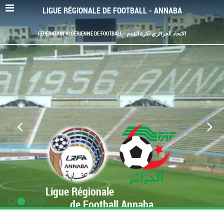
LIGUE RÉGIONALE DE FOOTBALL - ANNABA
FÉDÉRATION ALGÉRIENNE DE FOOTBALL - الاتحاد الجزائري لكرة القدم
Ligue Régionale
de Football Annaba
www.LRF-Annaba.org