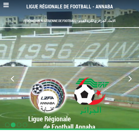
LIGUE RÉGIONALE DE FOOTBALL - ANNABA
FÉDÉRATION ALGÉRIENNE DE FOOTBALL - الاتحاد الجزائري لكرة القدم
Ligue Régionale
de Football Annaba
www.LRF-Annaba.org