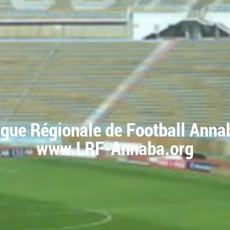
igue Régionale de Football Anna
www.LRF-Annaba.org