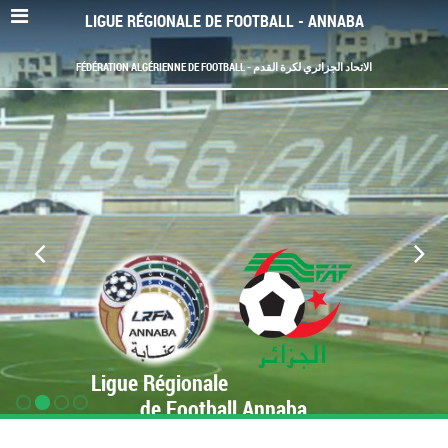
LIGUE RÉGIONALE DE FOOTBALL - ANNABA
FÉDÉRATION ALGÉRIENNE DE FOOTBALL - الاتحاد الجزائري لكرة القدم
Ligue Régionale
de Football Annaba
www.LRF-Annaba.org