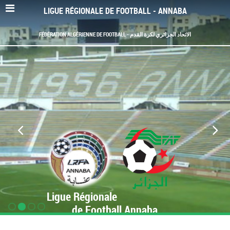
LIGUE RÉGIONALE DE FOOTBALL - ANNABA
FÉDÉRATION ALGÉRIENNE DE FOOTBALL - الاتحاد الجزائري لكرة القدم
Ligue Régionale
de Football Annaba
www.LRF-Annaba.org