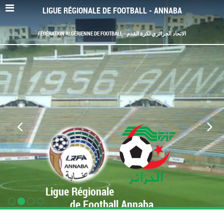
LIGUE RÉGIONALE DE FOOTBALL - ANNABA
FÉDÉRATION ALGÉRIENNE DE FOOTBALL - الاتحاد الجزائري لكرة القدم
Ligue Régionale
de Football Annaba
www.LRF-Annaba.org