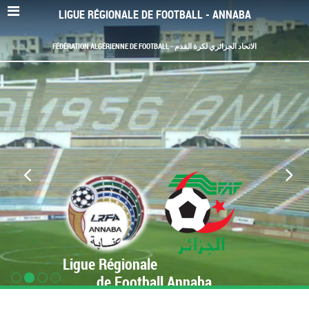
LIGUE RÉGIONALE DE FOOTBALL - ANNABA
FÉDÉRATION ALGÉRIENNE DE FOOTBALL - الاتحاد الجزائري لكرة القدم
Ligue Régionale
de Football Annaba
www.LRF-Annaba.org