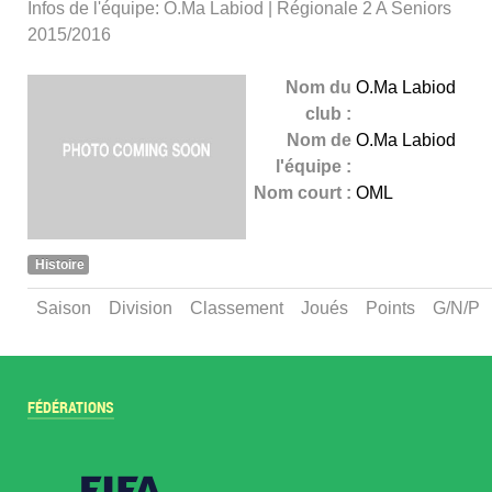
Infos de l'équipe: O.Ma Labiod | Régionale 2 A Seniors
2015/2016
Nom du
O.Ma Labiod
club :
Nom de
O.Ma Labiod
l'équipe :
Nom court :
OML
Histoire
Saison
Division
Classement
Joués
Points
G/N/P
FÉDÉRATIONS