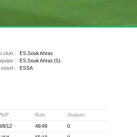
 club :
ES.Souk Ahras
quipe :
ES.Souk Ahras (S)
court :
ESSA
/N/P
Buts
Joueurs
0/8/12
49:49
0