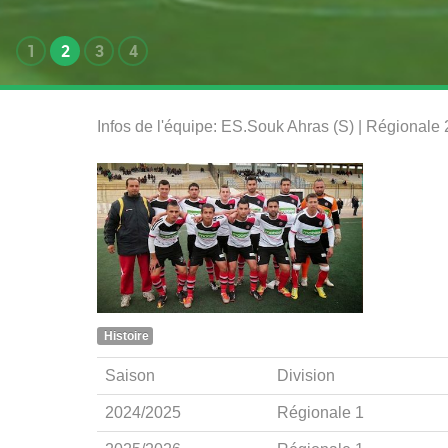
1
2
3
4
Infos de l'équipe: ES.Souk Ahras (S) | Régionale
Histoire
Saison
Division
2024/2025
Régionale 1