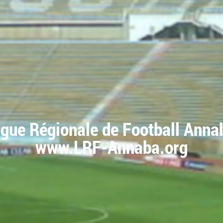
igue Régionale de Football Anna
www.LRF-Annaba.org