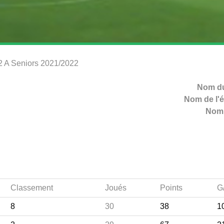
 2 A Seniors 2021/2022
Nom du
Nom de l'é
Nom 
Classement
Joués
Points
G
8
30
38
1