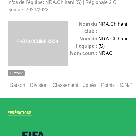
Infos de l'équipe: NRA.Chihani (S) | Régionale 2 C
Seniors 2021/2022
Nom du
NRA.Chihani
club :
Nom de
NRA.Chihani
l'équipe :
(S)
Nom court :
NRAC
Histoire
Saison
Division
Classement
Joués
Points
G/N/P
FÉDÉRATIONS