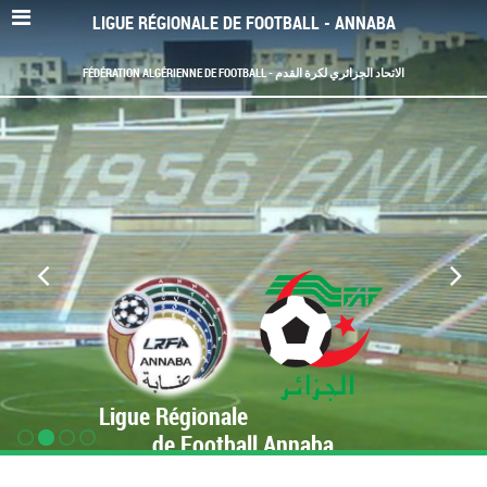
LIGUE RÉGIONALE DE FOOTBALL - ANNABA
FÉDÉRATION ALGÉRIENNE DE FOOTBALL - الاتحاد الجزائري لكرة القدم
Ligue Régionale
de Football Annaba
www.LRF-Annaba.org