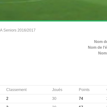
2 A Seniors 2016/2017
Nom du
Nom de l'é
Nom 
Classement
Joués
Points
2
30
74