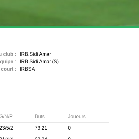
 club :
IRB.Sidi Amar
quipe :
IRB.Sidi Amar (S)
court :
IRBSA
G/N/P
Buts
Joueurs
23/5/2
73:21
0