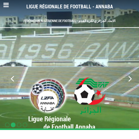
LIGUE RÉGIONALE DE FOOTBALL - ANNABA
FÉDÉRATION ALGÉRIENNE DE FOOTBALL - الاتحاد الجزائري لكرة القدم
Ligue Régionale
de Football Annaba
www.LRF-Annaba.org