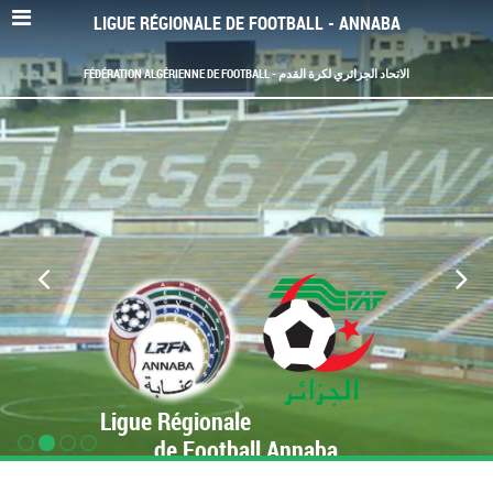
LIGUE RÉGIONALE DE FOOTBALL - ANNABA
FÉDÉRATION ALGÉRIENNE DE FOOTBALL - الاتحاد الجزائري لكرة القدم
Ligue Régionale
de Football Annaba
www.LRF-Annaba.org