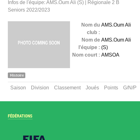
Infos de l'équipe: AMS.Oum Ali (S) | Régionale 2 B
Seniors 2022/2023
Nom du
AMS.Oum Ali
club :
Nom de
AMS.Oum Ali
l'équipe :
(S)
Nom court :
AMSOA
Histoire
Saison
Division
Classement
Joués
Points
G/N/P
FÉDÉRATIONS