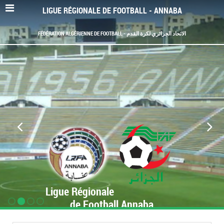
LIGUE RÉGIONALE DE FOOTBALL - ANNABA
FÉDÉRATION ALGÉRIENNE DE FOOTBALL - الاتحاد الجزائري لكرة القدم
Ligue Régionale
de Football Annaba
www.LRF-Annaba.org