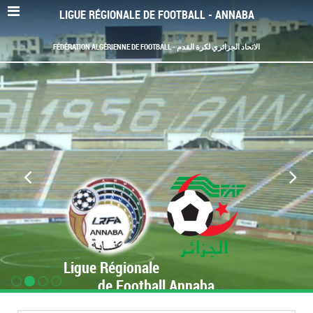
LIGUE RÉGIONALE DE FOOTBALL - ANNABA
FÉDÉRATION ALGÉRIENNE DE FOOTBALL - الاتحاد الجزائري لكرة القدم
Ligue Régionale
de Football Annaba
www.LRF-Annaba.org