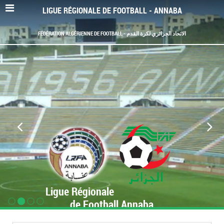
LIGUE RÉGIONALE DE FOOTBALL - ANNABA
FÉDÉRATION ALGÉRIENNE DE FOOTBALL - الاتحاد الجزائري لكرة القدم
Ligue Régionale
de Football Annaba
www.LRF-Annaba.org