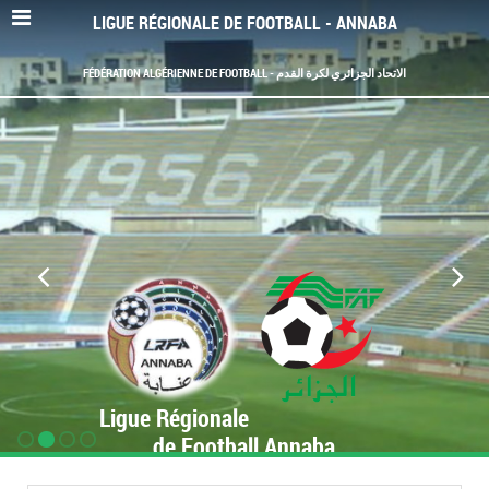
LIGUE RÉGIONALE DE FOOTBALL - ANNABA
FÉDÉRATION ALGÉRIENNE DE FOOTBALL - الاتحاد الجزائري لكرة القدم
Ligue Régionale
de Football Annaba
www.LRF-Annaba.org