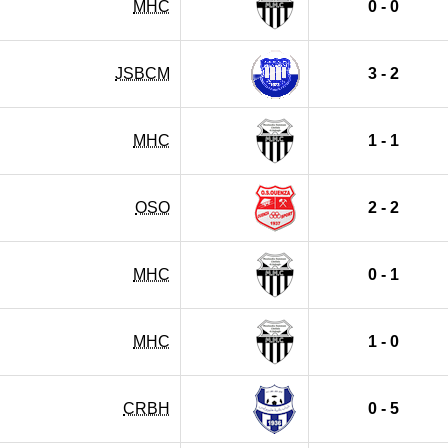
MHC
0 - 0
JSBCM
3 - 2
MHC
1 - 1
OSO
2 - 2
MHC
0 - 1
MHC
1 - 0
CRBH
0 - 5