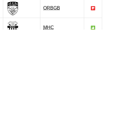
ORBGB
MHC
JSPB
MHC
MHC
IRBB
MHC