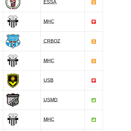
ESSA
MHC
CRBOZ
MHC
USB
USMD
MHC