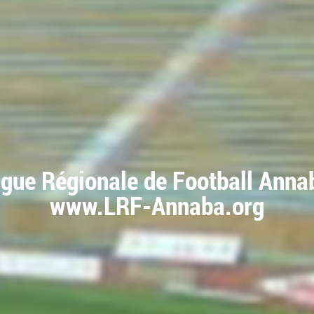
igue Régionale de Football Anna
www.LRF-Annaba.org