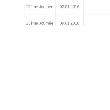
12ème Journée
02.01.2016
13ème Journée
09.01.2016
14ème Journée
16.01.2016
15ème Journée
23.01.2016
16ème Journée
06.02.2016
17ème Journée
13.02.2016
18ème Journée
20.02.2016