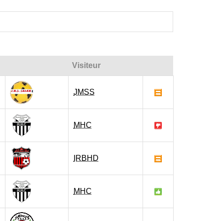
Visiteur
JMSS
MHC
IRBHD
MHC