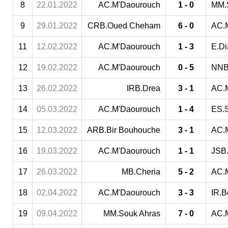
8
22.01.2022
AC.M'Daourouch
1 - 0
MM.
9
29.01.2022
CRB.Oued Cheham
6 - 0
AC.
11
12.02.2022
AC.M'Daourouch
1 - 3
E.Di
12
19.02.2022
AC.M'Daourouch
0 - 5
NNB
13
26.02.2022
IRB.Drea
3 - 1
AC.
14
05.03.2022
AC.M'Daourouch
1 - 4
ES.
15
12.03.2022
ARB.Bir Bouhouche
3 - 1
AC.
16
19.03.2022
AC.M'Daourouch
1 - 1
JSB
17
26.03.2022
MB.Cheria
5 - 2
AC.
18
02.04.2022
AC.M'Daourouch
3 - 3
IR.B
19
09.04.2022
MM.Souk Ahras
7 - 0
AC.