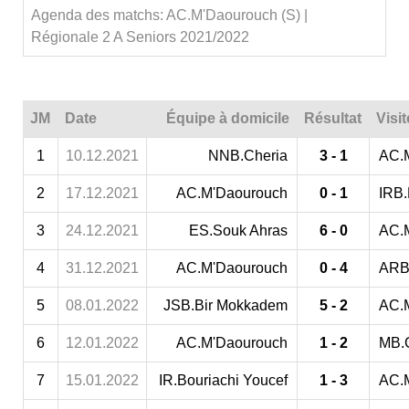
Agenda des matchs: AC.M'Daourouch (S) |
Régionale 2 A Seniors 2021/2022
JM
Date
Équipe à domicile
Résultat
Visi
1
10.12.2021
NNB.Cheria
3 - 1
AC.
2
17.12.2021
AC.M'Daourouch
0 - 1
IRB.
3
24.12.2021
ES.Souk Ahras
6 - 0
AC.
4
31.12.2021
AC.M'Daourouch
0 - 4
ARB
5
08.01.2022
JSB.Bir Mokkadem
5 - 2
AC.
6
12.01.2022
AC.M'Daourouch
1 - 2
MB.
7
15.01.2022
IR.Bouriachi Youcef
1 - 3
AC.