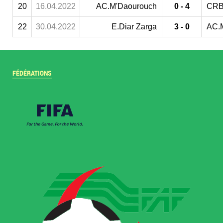
20
16.04.2022
AC.M'Daourouch
0 - 4
CRB
22
30.04.2022
E.Diar Zarga
3 - 0
AC.
FÉDÉRATIONS