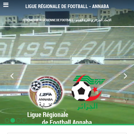
LIGUE RÉGIONALE DE FOOTBALL - ANNABA
FÉDÉRATION ALGÉRIENNE DE FOOTBALL - الاتحاد الجزائري لكرة القدم
Ligue Régionale
de Football Annaba
www.LRF-Annaba.org