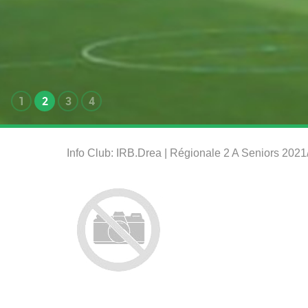
1
2
3
4
Info Club: IRB.Drea | Régionale 2 A Seniors 202