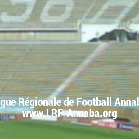
igue Régionale de Football Anna
www.LRF-Annaba.org