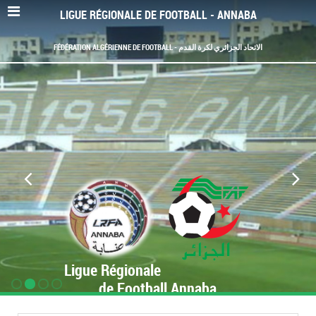
LIGUE RÉGIONALE DE FOOTBALL - ANNABA
FÉDÉRATION ALGÉRIENNE DE FOOTBALL - الاتحاد الجزائري لكرة القدم
Ligue Régionale
de Football Annaba
www.LRF-Annaba.org