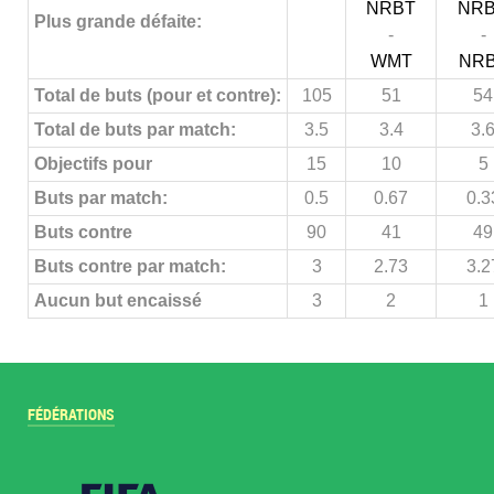
NRBT
NR
Plus grande défaite:
-
-
WMT
NR
Total de buts (pour et contre):
105
51
54
Total de buts par match:
3.5
3.4
3.
Objectifs pour
15
10
5
Buts par match:
0.5
0.67
0.3
Buts contre
90
41
49
Buts contre par match:
3
2.73
3.2
Aucun but encaissé
3
2
1
FÉDÉRATIONS