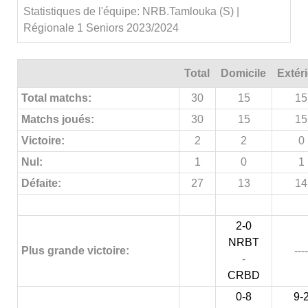
Statistiques de l'équipe: NRB.Tamlouka (S) |
Régionale 1 Seniors 2023/2024
Total
Domicile
Extér
Total matchs:
30
15
15
Matchs joués:
30
15
15
Victoire:
2
2
0
Nul:
1
0
1
Défaite:
27
13
14
2-0
NRBT
Plus grande victoire:
----
-
CRBD
0-8
9-