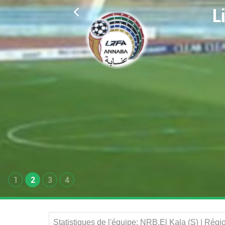
L
1
2
3
4
Statistiques de l'équipe: NRB.El Kala (S) | Rég