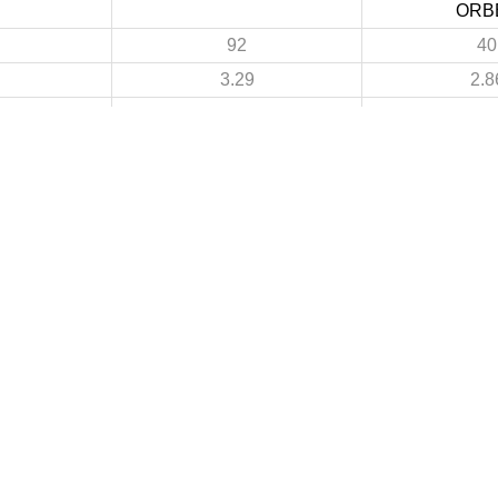
ORB
92
40
3.29
2.8
27
20
0.96
1.4
65
20
2.32
1.4
4
4
 DE FOOTBALL
LIGUES DE WILAYA DE FOOTBALL
de Football Professionnelle
Annaba
Guelma