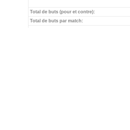
Total de buts (pour et contre):
Total de buts par match:
Objectifs pour
Buts par match:
Buts contre
Buts contre par match:
Aucun but encaissé
Buts par journée
FÉDÉRATIONS
LIGUES
Ligue 