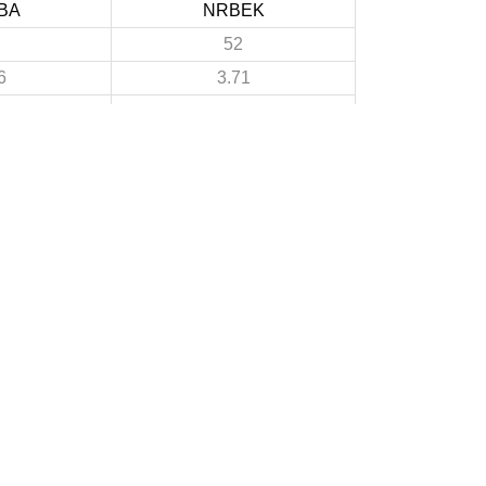
BA
NRBEK
52
6
3.71
7
3
0.5
45
3
3.21
0
A PROPOS DU SITE
Les clubs doivent puiser dans ce site