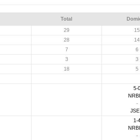
Total
Domic
29
15
28
14
7
6
3
3
18
5
5-
NRB
-
JS
1-
NRB
-