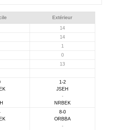
ile
Extérieur
14
14
1
0
13
0
1-2
EK
JSEH
-
EH
NRBEK
4
8-0
EK
ORBBA
-