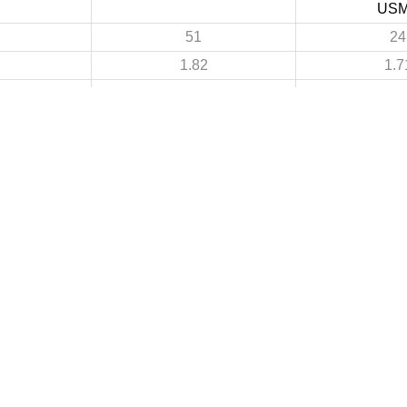
US
51
24
1.82
1.7
22
16
0.79
1.1
29
8
1.04
0.5
9
7
 DE FOOTBALL
LIGUES DE WILAYA DE FOOTBALL
de Football Professionnelle
Annaba
Guelma