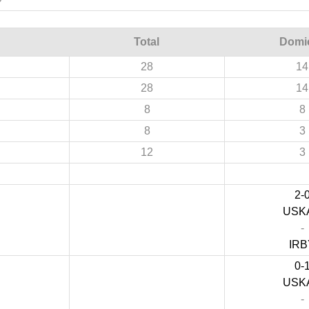
Total
Domic
28
14
28
14
8
8
8
3
12
3
2-
USK
-
IRB
0-
USK
-