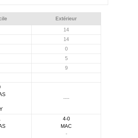
ile
Extérieur
14
14
0
5
9
0
AS
----
Y
1
4-0
AS
MAC
-