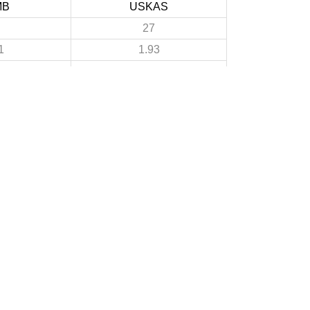
MB
USKAS
27
1
1.93
6
4
0.43
21
7
1.5
2
A PROPOS DU SITE
Les clubs doivent puiser dans ce site