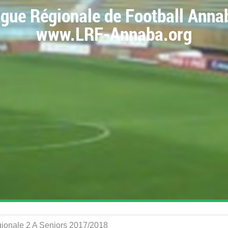
igue Régionale de Football Anna
www.LRF-Annaba.org
égionale 2 A Seniors 2017/2018