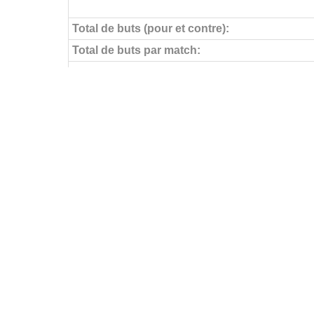
Total de buts (pour et contre):
Total de buts par match:
Objectifs pour
Buts par match:
Buts contre
Buts contre par match:
Aucun but encaissé
Buts par journée
FÉDÉRATIONS
LIGUES
Ligue 