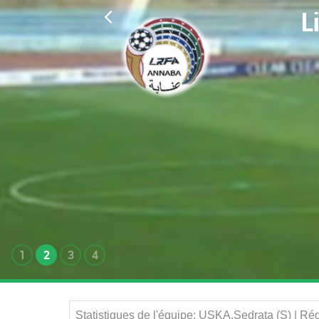
L
1
2
3
4
Statistiques de l'équipe: USKA.Sedrata (S) | R