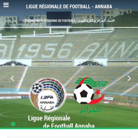
LIGUE RÉGIONALE DE FOOTBALL - ANNABA
FÉDÉRATION ALGÉRIENNE DE FOOTBALL - الاتحاد الجزائري لكرة القدم
Ligue Régionale
de Football Annaba
www.LRF-Annaba.org