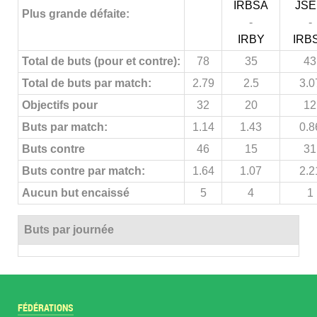
IRBSA
JS
Plus grande défaite:
-
-
IRBY
IRB
Total de buts (pour et contre):
78
35
43
Total de buts par match:
2.79
2.5
3.0
Objectifs pour
32
20
12
Buts par match:
1.14
1.43
0.8
Buts contre
46
15
31
Buts contre par match:
1.64
1.07
2.2
Aucun but encaissé
5
4
1
Buts par journée
FÉDÉRATIONS