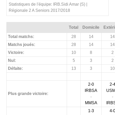
Statistiques de l'équipe: IRB.Sidi Amar (S) |
Régionale 2 A Seniors 2017/2018
Total
Domicile
Extér
Total matchs:
28
14
14
Matchs joués:
28
14
14
Victoire:
10
8
2
Nul:
5
3
2
Défaite:
13
3
10
2-0
2-
IRBSA
US
Plus grande victoire:
-
-
MMSA
IRB
1-3
4-