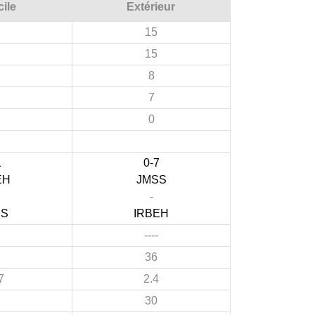
ile
Extérieur
15
15
8
7
0
1
0-7
EH
JMSS
-
SS
IRBEH
----
36
7
2.4
30