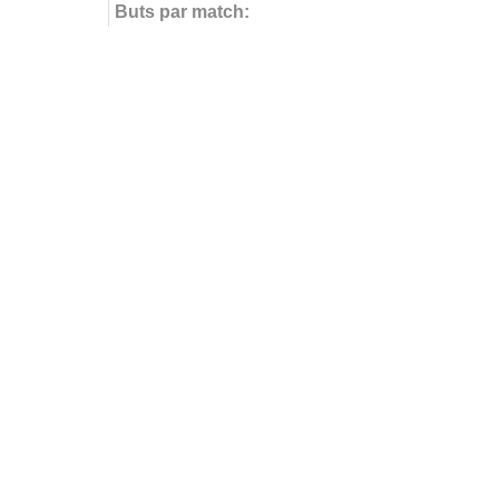
Buts par match:
Buts contre
Buts contre par match:
Aucun but encaissé
Buts par journée
FÉDÉRATIONS
LIGUES
Ligue 
Ligue 
Amate
Ligue 