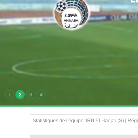
1
2
3
4
Statistiques de l'équipe: IRB.El Hadjar (S) | Ré