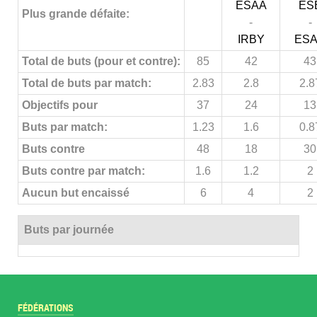
ESAA
ES
Plus grande défaite:
-
-
IRBY
ES
Total de buts (pour et contre):
85
42
43
Total de buts par match:
2.83
2.8
2.8
Objectifs pour
37
24
13
Buts par match:
1.23
1.6
0.8
Buts contre
48
18
30
Buts contre par match:
1.6
1.2
2
Aucun but encaissé
6
4
2
Buts par journée
FÉDÉRATIONS