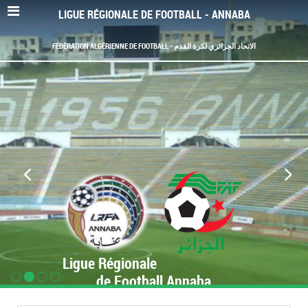
LIGUE RÉGIONALE DE FOOTBALL - ANNABA
FÉDÉRATION ALGÉRIENNE DE FOOTBALL - الاتحاد الجزائري لكرة القدم
Ligue Régionale
de Football Annaba
www.LRF-Annaba.org