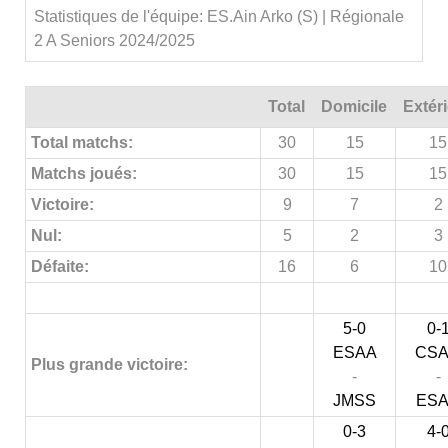
Statistiques de l'équipe: ES.Ain Arko (S) | Régionale
2 A Seniors 2024/2025
Total
Domicile
Extér
Total matchs:
30
15
15
Matchs joués:
30
15
15
Victoire:
9
7
2
Nul:
5
2
3
Défaite:
16
6
10
5-0
0-
ESAA
CS
Plus grande victoire:
-
-
JMSS
ES
0-3
4-