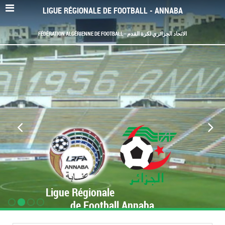
LIGUE RÉGIONALE DE FOOTBALL - ANNABA
FÉDÉRATION ALGÉRIENNE DE FOOTBALL - الاتحاد الجزائري لكرة القدم
Ligue Régionale
de Football Annaba
www.LRF-Annaba.org