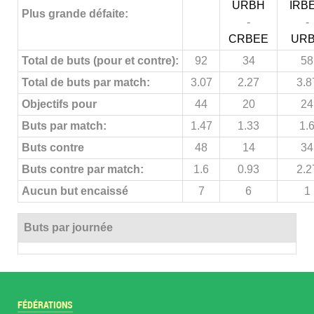
URBH
IRB
Plus grande défaite:
-
-
CRBEE
UR
Total de buts (pour et contre):
92
34
58
Total de buts par match:
3.07
2.27
3.8
Objectifs pour
44
20
24
Buts par match:
1.47
1.33
1.
Buts contre
48
14
34
Buts contre par match:
1.6
0.93
2.2
Aucun but encaissé
7
6
1
Buts par journée
FÉDÉRATIONS