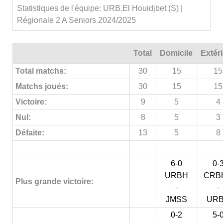
Statistiques de l'équipe: URB.El Houidjbet (S) |
Régionale 2 A Seniors 2024/2025
Total
Domicile
Extér
Total matchs:
30
15
15
Matchs joués:
30
15
15
Victoire:
9
5
4
Nul:
8
5
3
Défaite:
13
5
8
6-0
0-
URBH
CRB
Plus grande victoire:
-
-
JMSS
UR
0-2
5-