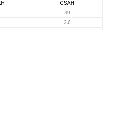
EH
CSAH
39
8
2.6
12
3
0.8
27
7
1.8
3
A PROPOS DU SITE
Les clubs doivent puiser dans ce site