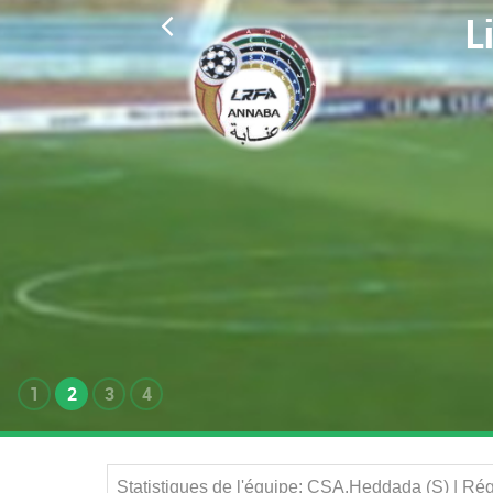
L
1
2
3
4
Statistiques de l'équipe: CSA.Heddada (S) | Ré