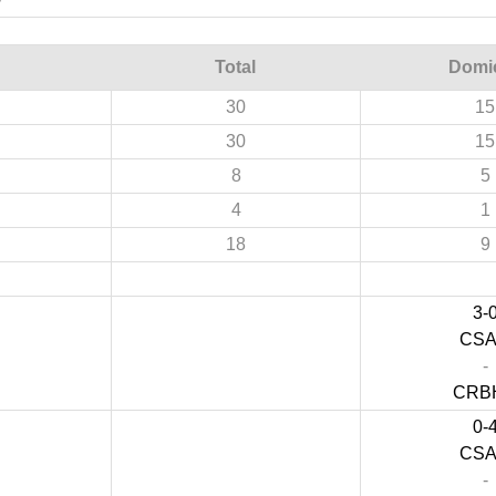
Total
Domic
30
15
30
15
8
5
4
1
18
9
3-
CS
-
CRB
0-
CS
-