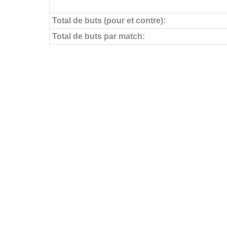
Total de buts (pour et contre):
Total de buts par match:
Objectifs pour
Buts par match:
Buts contre
Buts contre par match:
Aucun but encaissé
Buts par journée
FÉDÉRATIONS
LIGUES
Ligue 