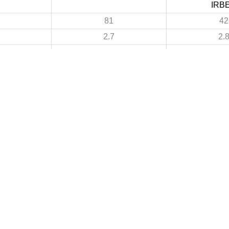
IRB
81
42
2.7
2.
32
20
1.07
1.3
49
22
1.63
1.4
7
4
 DE FOOTBALL
LIGUES DE WILAYA DE FOOTBALL
de Football Professionnelle
Annaba
Guelma