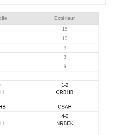
ile
Extérieur
15
15
3
3
9
0
1-2
AH
CRBHB
-
HB
CSAH
4
4-0
AH
NRBEK
-