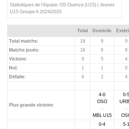
Statistiques de l'équipe: OS.Ouenza (U15) | Jeunes
U15 Groupe A 2024/2025
Total
Domicile
Extér
Total matchs:
18
9
9
Matchs joués:
16
8
8
Victoire:
9
5
4
Nul:
1
1
0
Défaite:
6
2
4
4-0
0-
OSO
UR
Plus grande victoire:
-
-
MBL U15
OS
0-4
5-