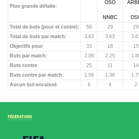
OSO
ARB
Plus grande défaite:
-
-
NNBC
OS
Total de buts (pour et contre):
58
29
29
Total de buts par match:
3.63
3.63
3.6
Objectifs pour
33
18
15
Buts par match:
2.06
2.25
1.8
Buts contre
25
11
14
Buts contre par match:
1.56
1.38
1.7
Aucun but encaissé
6
4
2
FÉDÉRATIONS