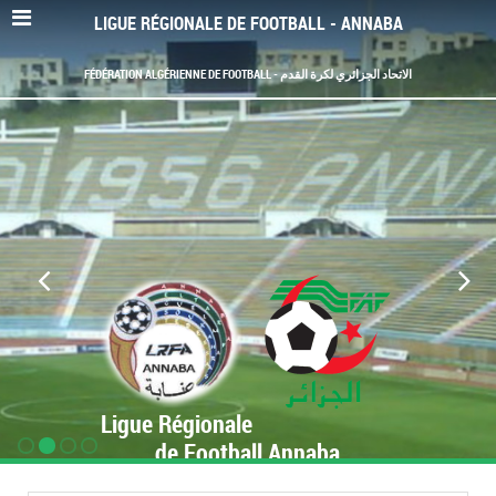
LIGUE RÉGIONALE DE FOOTBALL - ANNABA
FÉDÉRATION ALGÉRIENNE DE FOOTBALL - الاتحاد الجزائري لكرة القدم
Ligue Régionale
de Football Annaba
www.LRF-Annaba.org