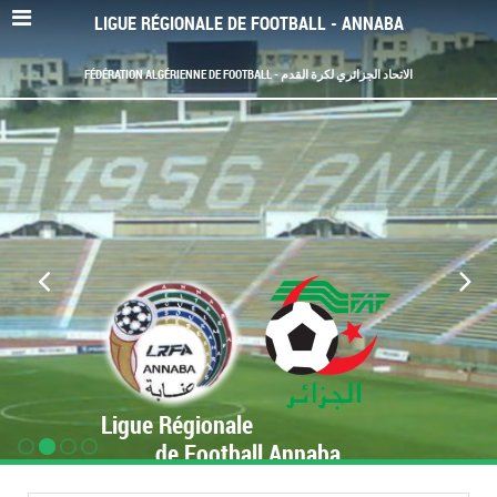
LIGUE RÉGIONALE DE FOOTBALL - ANNABA
FÉDÉRATION ALGÉRIENNE DE FOOTBALL - الاتحاد الجزائري لكرة القدم
Ligue Régionale
de Football Annaba
www.LRF-Annaba.org