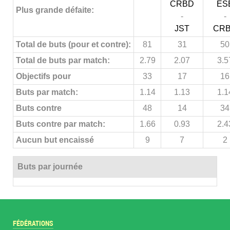
CRBD
ES
Plus grande défaite:
-
-
JST
CR
Total de buts (pour et contre):
81
31
50
Total de buts par match:
2.79
2.07
3.5
Objectifs pour
33
17
16
Buts par match:
1.14
1.13
1.1
Buts contre
48
14
34
Buts contre par match:
1.66
0.93
2.4
Aucun but encaissé
9
7
2
Buts par journée
FÉDÉRATIONS