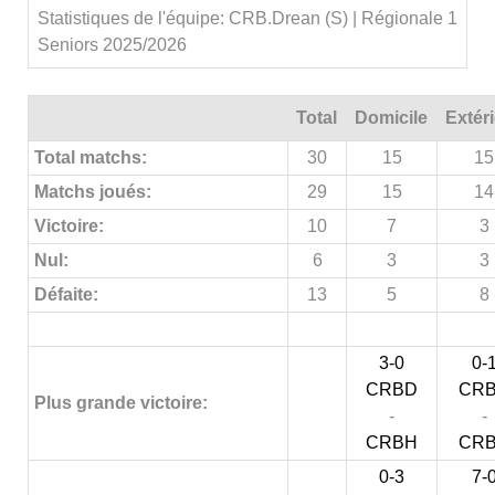
Statistiques de l'équipe: CRB.Drean (S) | Régionale 1
Seniors 2025/2026
Total
Domicile
Extér
Total matchs:
30
15
15
Matchs joués:
29
15
14
Victoire:
10
7
3
Nul:
6
3
3
Défaite:
13
5
8
3-0
0-
CRBD
CR
Plus grande victoire:
-
-
CRBH
CR
0-3
7-