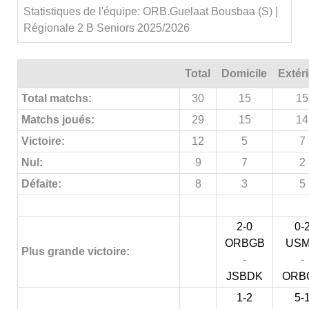
Statistiques de l'équipe: ORB.Guelaat Bousbaa (S) |
Régionale 2 B Seniors 2025/2026
Total
Domicile
Extér
Total matchs:
30
15
15
Matchs joués:
29
15
14
Victoire:
12
5
7
Nul:
9
7
2
Défaite:
8
3
5
2-0
0-
ORBGB
US
Plus grande victoire:
-
-
JSBDK
ORB
1-2
5-