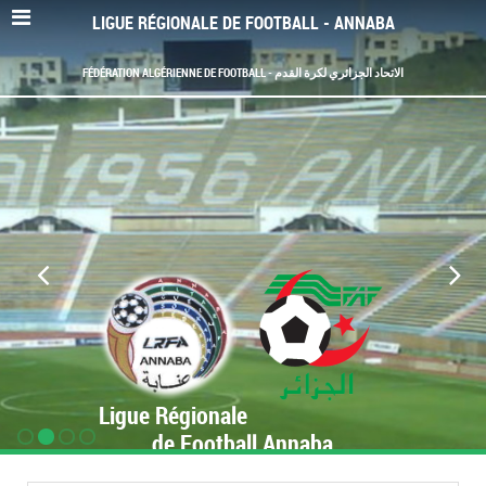
LIGUE RÉGIONALE DE FOOTBALL - ANNABA
FÉDÉRATION ALGÉRIENNE DE FOOTBALL - الاتحاد الجزائري لكرة القدم
Ligue Régionale
de Football Annaba
www.LRF-Annaba.org