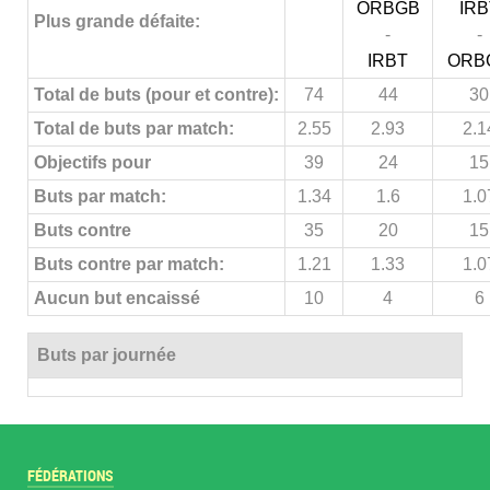
ORBGB
IRB
Plus grande défaite:
-
-
IRBT
ORB
Total de buts (pour et contre):
74
44
30
Total de buts par match:
2.55
2.93
2.1
Objectifs pour
39
24
15
Buts par match:
1.34
1.6
1.0
Buts contre
35
20
15
Buts contre par match:
1.21
1.33
1.0
Aucun but encaissé
10
4
6
Buts par journée
FÉDÉRATIONS