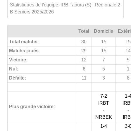
Statistiques de l'équipe: IRB.Taoura (S) | Régionale 2
B Seniors 2025/2026
Total
Domicile
Extér
Total matchs:
30
15
15
Matchs joués:
29
15
14
Victoire:
12
7
5
Nul:
6
5
1
Défaite:
11
3
8
7-2
1-
IRBT
IRB
Plus grande victoire:
-
-
NRBEK
IRB
1-4
3-