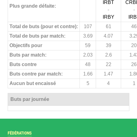
IRBT
CRB
Plus grande défaite:
-
-
IRBY
IRB
Total de buts (pour et contre):
107
61
46
Total de buts par match:
3.69
4.07
3.2
Objectifs pour
59
39
20
Buts par match:
2.03
2.6
1.4
Buts contre
48
22
26
Buts contre par match:
1.66
1.47
1.8
Aucun but encaissé
5
4
1
Buts par journée
FÉDÉRATIONS