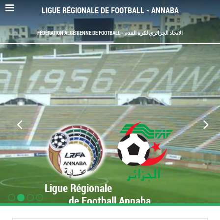
LIGUE RÉGIONALE DE FOOTBALL - ANNABA
FÉDÉRATION ALGÉRIENNE DE FOOTBALL - الاتحاد الجزائري لكرة القدم
Ligue Régionale
de Football Annaba
www.LRF-Annaba.org